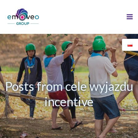
Skip
to
content
Posts from cele wyjazdu
incentive