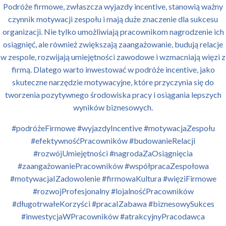
Podróże firmowe, zwłaszcza wyjazdy incentive, stanowią ważny
czynnik motywacji zespołu i mają duże znaczenie dla sukcesu
organizacji. Nie tylko umożliwiają pracownikom nagrodzenie ich
osiągnięć, ale również zwiększają zaangażowanie, budują relacje
w zespole, rozwijają umiejętności zawodowe i wzmacniają więzi z
firmą. Dlatego warto inwestować w podróże incentive, jako
skuteczne narzędzie motywacyjne, które przyczynia się do
tworzenia pozytywnego środowiska pracy i osiągania lepszych
wyników biznesowych.
#podróżeFirmowe #wyjazdyIncentive #motywacjaZespołu
#efektywnośćPracowników #budowanieRelacji
#rozwójUmiejętności #nagrodaZaOsiągnięcia
#zaangażowaniePracowników #współpracaZespołowa
#motywacjaIZadowolenie #firmowaKultura #więziFirmowe
#rozwojProfesjonalny #lojalnośćPracowników
#długotrwałeKorzyści #pracaIZabawa #biznesowySukces
#inwestycjaWPracowników #atrakcyjnyPracodawca