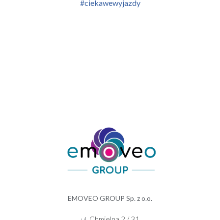
#ciekawewyjazdy
EMOVEO GROUP Sp. z o.o.
Chmielna 2 / 31
ul.