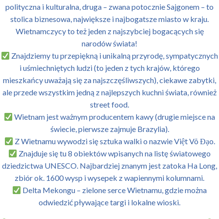
polityczna i kulturalna, druga – zwana potocznie Sajgonem – to
stolica biznesowa, największe i najbogatsze miasto w kraju.
Wietnamczycy to też jeden z najszybciej bogacących się
narodów świata!
Znajdziemy tu przepiękną i unikalną przyrodę, sympatycznych
i uśmiechniętych ludzi (to jeden z tych krajów, którego
mieszkańcy uważają się za najszczęśliwszych), ciekawe zabytki,
ale przede wszystkim jedną z najlepszych kuchni świata, również
street food.
Wietnam jest ważnym producentem kawy (drugie miejsce na
świecie, pierwsze zajmuje Brazylia).
Z Wietnamu wywodzi się sztuka walki o nazwie Việt Võ Đạo.
Znajduje się tu 8 obiektów wpisanych na listę światowego
dziedzictwa UNESCO. Najbardziej znanym jest zatoka Ha Long,
zbiór ok. 1600 wysp i wysepek z wapiennymi kolumnami.
Delta Mekongu – zielone serce Wietnamu, gdzie można
odwiedzić pływające targi i lokalne wioski.