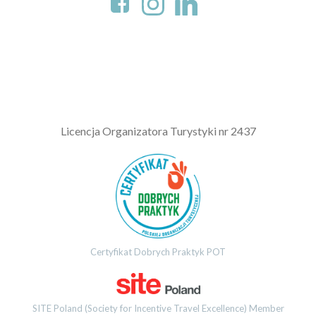
L
icencja Organizatora Turystyki nr 2437
Certyfikat Dobrych Praktyk POT
SITE Poland (Society for Incentive Travel Excellence) Member