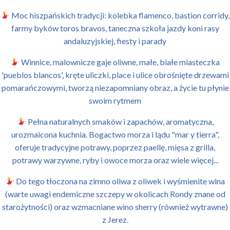
Moc hiszpańskich tradycji: kolebka flamenco, bastion corridy,
farmy byków toros bravos, taneczna szkoła jazdy koni rasy
andaluzyjskiej, fiesty i parady
Winnice, malownicze gaje oliwne, małe, białe miasteczka
'pueblos blancos', kręte uliczki, place i ulice obrośnięte drzewami
pomarańczowymi, tworzą niezapomniany obraz, a życie tu płynie
swoim rytmem
Pełna naturalnych smaków i zapachów, aromatyczna,
urozmaicona kuchnia. Bogactwo morza i lądu "mar y tierra",
oferuje tradycyjne potrawy, poprzez paellę, mięsa z grilla,
potrawy warzywne, ryby i owoce morza oraz wiele więcej...
Do tego tłoczona na zimno oliwa z oliwek i wyśmienite wina
(warte uwagi endemiczne szczepy w okolicach Rondy znane od
starożytności) oraz wzmacniane wino sherry (również wytrawne)
z Jerez.