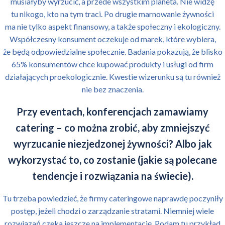
musiałyby wyrzucić, a przede wszystkim planeta. Nie widzę
tu nikogo, kto na tym traci. Po drugie marnowanie żywności
ma nie tylko aspekt finansowy, a także społeczny i ekologiczny.
Współczesny konsument oczekuje od marek, które wybiera,
że będą odpowiedzialne społecznie. Badania pokazują, że blisko
65% konsumentów chce kupować produkty i usługi od firm
działających proekologicznie. Kwestie wizerunku są tu również
nie bez znaczenia.
Przy eventach, konferencjach zamawiamy
catering – co można zrobić, aby zmniejszyć
wyrzucanie niezjedzonej żywności? Albo jak
wykorzystać to, co zostanie (jakie są polecane
tendencje i rozwiązania na świecie).
Tu trzeba powiedzieć, że firmy cateringowe naprawdę poczyniły
postęp, jeżeli chodzi o zarządzanie stratami. Niemniej wiele
rozwiązań czeka jeszcze na implementację. Podam tu przykład