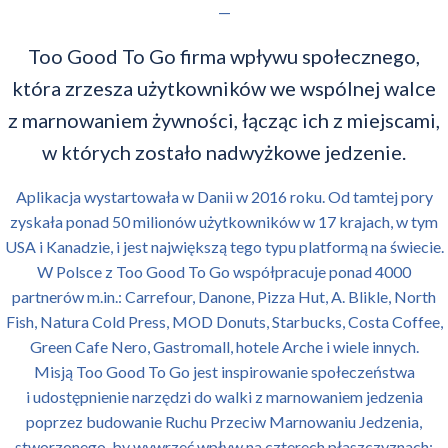
—
Too Good To Go firma wpływu społecznego,
która zrzesza użytkowników we wspólnej walce
z marnowaniem żywności, łącząc ich z miejscami,
w których zostało nadwyżkowe jedzenie.
Aplikacja wystartowała w Danii w 2016 roku. Od tamtej pory
zyskała ponad 50 milionów użytkowników w 17 krajach, w tym
USA i Kanadzie, i jest największą tego typu platformą na świecie.
W Polsce z Too Good To Go współpracuje ponad 4000
partnerów m.in.: Carrefour, Danone, Pizza Hut, A. Blikle, North
Fish, Natura Cold Press, MOD Donuts, Starbucks, Costa Coffee,
Green Cafe Nero, Gastromall, hotele Arche i wiele innych.
Misją Too Good To Go jest inspirowanie społeczeństwa
i udostępnienie narzędzi do walki z marnowaniem jedzenia
poprzez budowanie Ruchu Przeciw Marnowaniu Jedzenia,
stworzonego, by wywrzeć wpływ na czterech płaszczyznach: