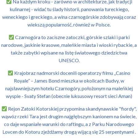
Na każdym kroku - zarówno w architekturze, jak tradycji
kulinarnej - widać tu ślady historii, panowania tureckiego,
weneckiego i greckiego, a wina czarnogórskie zdobywają coraz
wiekszą popularność, również w Polsce.
Czarnogóra to zaciszne zatoczki, górskie szlaki i parki
narodowe, jaskinie krasowe, maleńkie miasta i wioski rybackie, a
także zabytki wpisane na listę światowego dziedzictwa
UNESCO.
Krajobraz nadmorski docenili operatorzy filmu „Casino
Royale” – James Bond mieszka w okolicach Budvy, w
najsławniejszym hotelu Czarnogóry, położonym na maleńkiej
wyspie - Svaty Stefan (obecnie luksusowy resort sieci Aman)
Rejon Zatoki Kotorskiej przypomina skandynawskie "fiordy",
wąwóz rzeki Tara jest drugim najgłębszym kanionem na świecie,
co daje wspaniałe warunki do raftingu, a z Parku Narodowego
Lovcen do Kotoru zjeżdżamy drogą wijącą się 25 serpentynami .