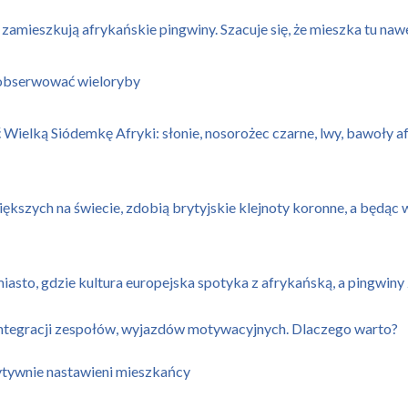
 zamieszkują afrykańskie pingwiny. Szacuje się, że mieszka tu na
 obserwować wieloryby
lką Siódemkę Afryki: słonie, nosorożec czarne, lwy, bawoły afry
ększych na świecie, zdobią brytyjskie klejnoty koronne, a będąc 
sto, gdzie kultura europejska spotyka z afrykańską, a pingwiny
 integracji zespołów, wyjazdów motywacyjnych. Dlaczego warto?
zytywnie nastawieni mieszkańcy