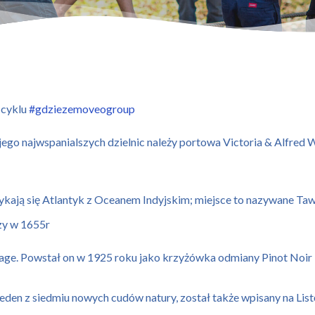
 cyklu
#gdziezemoveogroup
jego najwspanialszych dzielnic należy portowa Victoria & Alfred 
ykają się Atlantyk z Oceanem Indyjskim; miejsce to nazywane Ta
zy w 1655r
e. Powstał on w 1925 roku jako krzyżówka odmiany Pinot Noir i 
jeden z siedmiu nowych cudów natury, został także wpisany na 