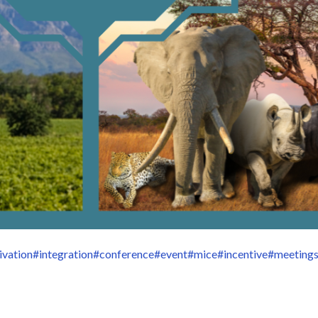
ivation
#integration
#conference
#event
#mice
#incentive
#meeting