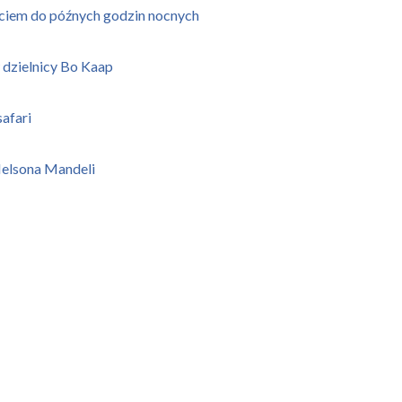
yciem do późnych godzin nocnych
 dzielnicy Bo Kaap
afari
 Nelsona Mandeli