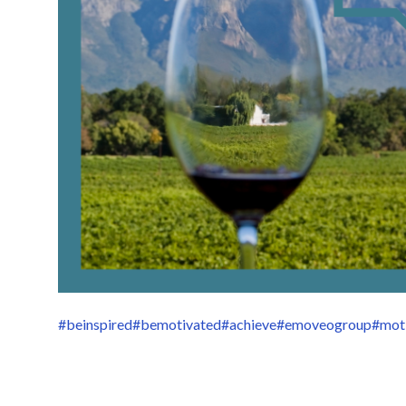
#beinspired
#bemotivated
#achieve
#emoveogroup
#mot