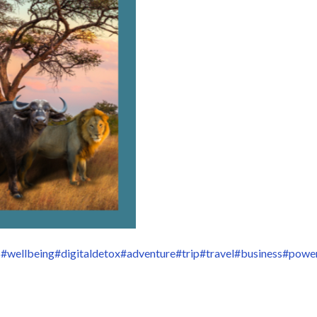
s
#wellbeing
#digitaldetox
#adventure
#trip
#travel
#business
#powe