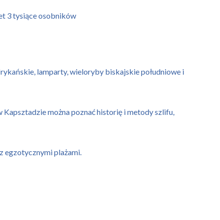
wet 3 tysiące osobników
kańskie, lamparty, wieloryby biskajskie południowe i
w Kapsztadzie można poznać historię i metody szlifu,
 z egzotycznymi plażami.