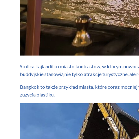
Stolica Tajlandii to miasto kontrastów, w którym nowoc
buddyjskie stanowią nie tylko atrakcje turystyczne, ale 
Bangkok to także przykład miasta, które coraz mocnie
zużycia plastiku.