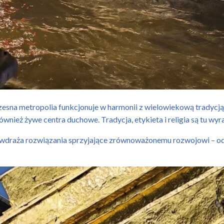
zesna metropolia funkcjonuje w harmonii z wielowiekową tradycją.
również żywe centra duchowe. Tradycja, etykieta i religia są tu wy
j wdraża rozwiązania sprzyjające zrównoważonemu rozwojowi – o