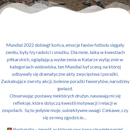
Mundial 2022 dobiegł końca, emocje fanów futbolu sięgały
zenitu, były łzy radości i smutku. Dla mnie, laika w kwestiach
piłkarskich, oglądającą wydarzenia w Katarze wyłącznie w
kategoriach widowiska, ten Mundial był sceną, na której
odbywały się dramatyczne akty zwycięstwa i porażki.
Zaskakujące zwroty akcji, bolesne porażki faworytów, narodziny
gwiazd.
Obserwując postawy niektórych drużyn, nasuwają mi się
refleksje, które dotyczą kwestii motywacji i relacji w
zespołach. Są to jedynie moje, subiektywne uwagi. Ciekawe, czy
się ze mną zgodzicie…
Portugalia – zespół, w którym wyczuwa się wiele napięć