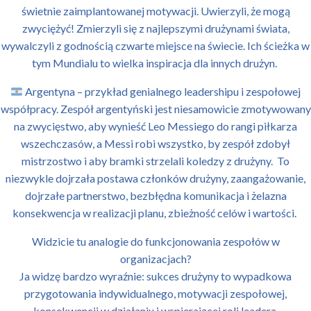
świetnie zaimplantowanej motywacji. Uwierzyli, że mogą
zwyciężyć! Zmierzyli się z najlepszymi drużynami świata,
wywalczyli z godnością czwarte miejsce na świecie. Ich ścieżka w
tym Mundialu to wielka inspiracja dla innych drużyn.
Argentyna – przykład genialnego leadershipu i zespołowej
współpracy. Zespół argentyński jest niesamowicie zmotywowany
na zwycięstwo, aby wynieść Leo Messiego do rangi piłkarza
wszechczasów, a Messi robi wszystko, by zespół zdobył
mistrzostwo i aby bramki strzelali koledzy z drużyny. To
niezwykle dojrzała postawa członków drużyny, zaangażowanie,
dojrzałe partnerstwo, bezbłędna komunikacja i żelazna
konsekwencja w realizacji planu, zbieżność celów i wartości.
Widzicie tu analogie do funkcjonowania zespołów w
organizacjach?
Ja widzę bardzo wyraźnie: sukces drużyny to wypadkowa
przygotowania indywidualnego, motywacji zespołowej,
konsekwencji w działaniu i wspierającej roli leadera.