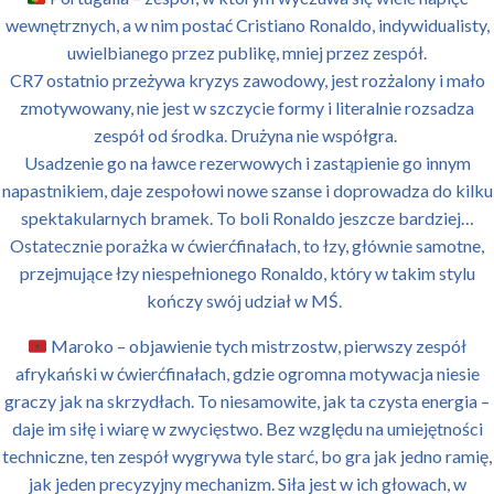
wewnętrznych, a w nim postać Cristiano Ronaldo, indywidualisty,
uwielbianego przez publikę, mniej przez zespół.
CR7 ostatnio przeżywa kryzys zawodowy, jest rozżalony i mało
zmotywowany, nie jest w szczycie formy i literalnie rozsadza
zespół od środka. Drużyna nie współgra.
Usadzenie go na ławce rezerwowych i zastąpienie go innym
napastnikiem, daje zespołowi nowe szanse i doprowadza do kilku
spektakularnych bramek. To boli Ronaldo jeszcze bardziej…
Ostatecznie porażka w ćwierćfinałach, to łzy, głównie samotne,
przejmujące łzy niespełnionego Ronaldo, który w takim stylu
kończy swój udział w MŚ.
Maroko – objawienie tych mistrzostw, pierwszy zespół
afrykański w ćwierćfinałach, gdzie ogromna motywacja niesie
graczy jak na skrzydłach. To niesamowite, jak ta czysta energia –
daje im siłę i wiarę w zwycięstwo. Bez względu na umiejętności
techniczne, ten zespół wygrywa tyle starć, bo gra jak jedno ramię,
jak jeden precyzyjny mechanizm. Siła jest w ich głowach, w