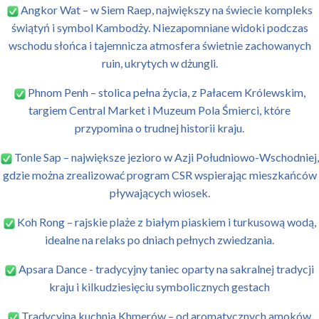
Angkor Wat – w Siem Raep, największy na świecie kompleks
świątyń i symbol Kambodży. Niezapomniane widoki podczas
wschodu słońca i tajemnicza atmosfera świetnie zachowanych
ruin, ukrytych w dżungli.
Phnom Penh – stolica pełna życia, z Pałacem Królewskim,
targiem Central Market i Muzeum Pola Śmierci, które
przypomina o trudnej historii kraju.
Tonle Sap – największe jezioro w Azji Południowo-Wschodniej,
gdzie można zrealizować program CSR wspierając mieszkańców
pływających wiosek.
Koh Rong – rajskie plaże z białym piaskiem i turkusową wodą,
idealne na relaks po dniach pełnych zwiedzania.
Apsara Dance - tradycyjny taniec oparty na sakralnej tradycji
kraju i kilkudziesięciu symbolicznych gestach
Tradycyjna kuchnia Khmerów – od aromatycznych amoków