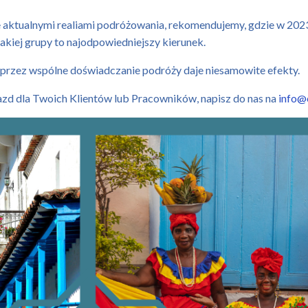
e aktualnymi realiami podróżowania, rekomendujemy, gdzie w 202
jakiej grupy to najodpowiedniejszy kierunek.
 przez wspólne doświadczanie podróży daje niesamowite efekty.
jazd dla Twoich Klientów lub Pracowników, napisz do nas na
info@