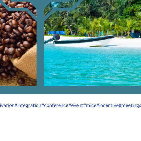
ivation
#integration
#conference
#event
#mice
#incentive
#meeting