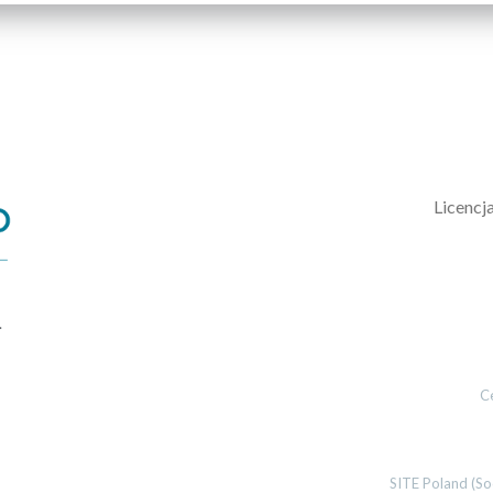
L
icencj
.
C
SITE Poland (So