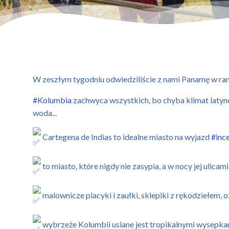
W zeszłym tygodniu odwiedziliście z nami Panamę w r
#Kolumbia
zachwyca wszystkich, bo chyba klimat latynos
woda...
Cartegena de Indias to idealne miasto na wyjazd
#inc
to miasto, które nigdy nie zasypia, a w nocy jej uli
malownicze placyki i zaułki, sklepiki z rękodziełem,
wybrzeże Kolumbii usiane jest tropikalnymi wysepk