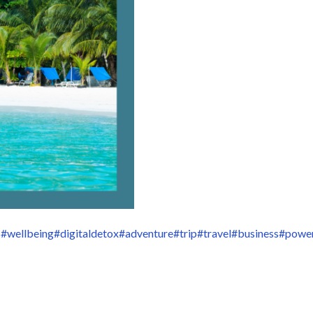
s
#wellbeing
#digitaldetox
#adventure
#trip
#travel
#business
#powe