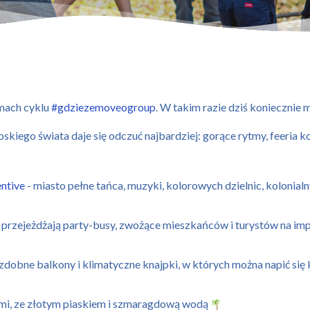
amach cyklu
#gdziezemoveogroup
. W takim razie dziś konieczni
kiego świata daje się odczuć najbardziej: gorące rytmy, feeria k
entive
- miasto pełne tańca, muzyki, kolorowych dzielnic, kolonial
cami przejeżdżają party-busy, zwożące mieszkańców i turystów na
 ozdobne balkony i klimatyczne knajpki, w których można napić si
ami, ze złotym piaskiem i szmaragdową wodą