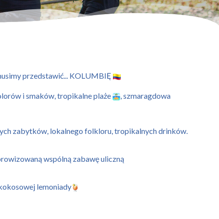
e musimy przedstawić... KOLUMBIĘ
olorów i smaków, tropikalne plaże
, szmaragdowa
nych zabytków, lokalnego folkloru,
tropikalnych drinków.
 improwizowaną wspólną zabawę uliczną
ę kokosowej lemoniady