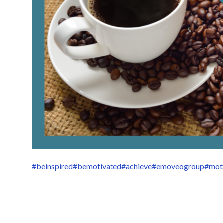
#beinspired
#bemotivated
#achieve
#emoveogroup
#mot