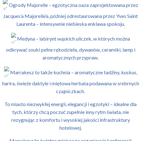
Ogrody Majorelle – egzotyczna oaza zaprojektowana przez
Jacques’a Majorelle’a, później odrestaurowana przez Yves Saint
Laurenta – intensywnie niebieska enklawa spokoju.
Medyna – labirynt wąskich uliczek, w których można
odkrywać souki pełne rękodzieła, dywanów, ceramiki, lamp i
aromatycznych przypraw.
Marrakesz to także kuchnia – aromatyczne tadżiny, kuskus,
harira, świeże daktyle i miętowa herbata podawana w srebrnych
czajniczkach.
To miasto niezwykłej energii, elegancji i egzotyki – idealne dla
tych, którzy chcą poczuć zupełnie inny rytm świata, nie
rezygnując z komfortu i wysokiej jakości infrastruktury
hotelowej.
Marrakesz to świetne miejsce na organizację konferencji