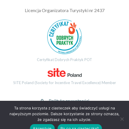
L
icencja Organizatora Turystyki nr 2437
Certyfikat Dobrych Praktyk POT
SITE Poland (Society for Incentive Travel Excellence) Member
Polityka prywatności
Ta strona korzysta z ciasteczek aby świadczyć usługi na
najwyższym poziomie. Dalsze korzystanie ze strony oznacza,
© 2026 EMOVEO GROUP. Wszystkie prawa zastrzeżone.
że zgadzasz się na ich użycie.
Akceptuję
Po co są ciasteczka?