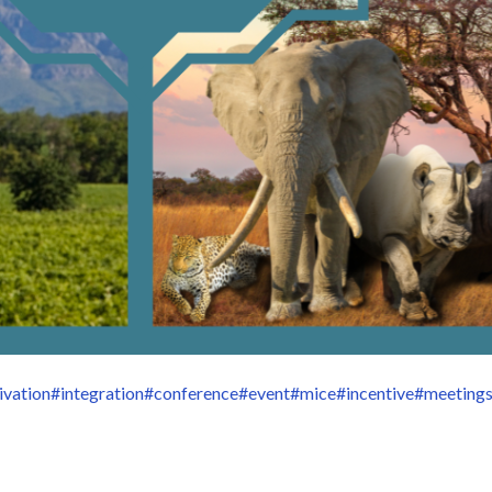
ivation
#integration
#conference
#event
#mice
#incentive
#meeting