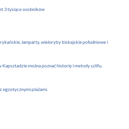
wet 3 tysiące osobników
kańskie, lamparty, wieloryby biskajskie południowe i
w Kapsztadzie można poznać historię i metody szlifu,
 z egzotycznymi plażami.