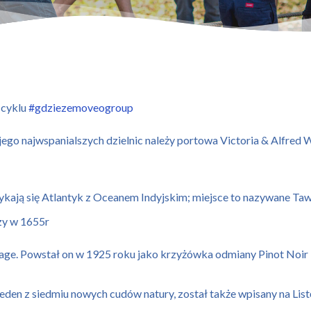
 cyklu
#gdziezemoveogroup
jego najwspanialszych dzielnic należy portowa Victoria & Alfred 
ykają się Atlantyk z Oceanem Indyjskim; miejsce to nazywane Ta
zy w 1655r
e. Powstał on w 1925 roku jako krzyżówka odmiany Pinot Noir i 
jeden z siedmiu nowych cudów natury, został także wpisany na 