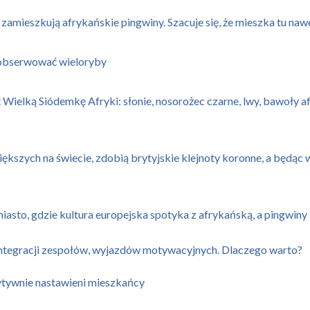
 zamieszkują afrykańskie pingwiny. Szacuje się, że mieszka tu na
 obserwować wieloryby
lką Siódemkę Afryki: słonie, nosorożec czarne, lwy, bawoły afry
ększych na świecie, zdobią brytyjskie klejnoty koronne, a będąc 
sto, gdzie kultura europejska spotyka z afrykańską, a pingwiny
 integracji zespołów, wyjazdów motywacyjnych. Dlaczego warto?
zytywnie nastawieni mieszkańcy