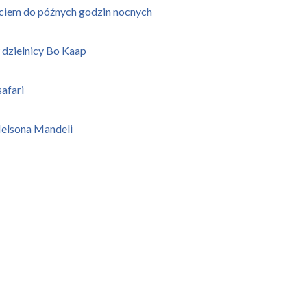
yciem do późnych godzin nocnych
 dzielnicy Bo Kaap
afari
 Nelsona Mandeli