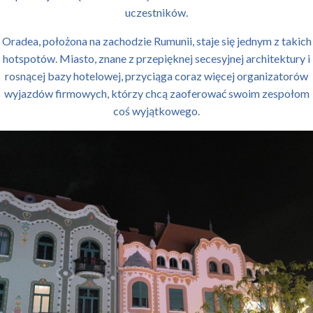
uczestników.
Oradea, położona na zachodzie Rumunii, staje się jednym z takich
hotspotów. Miasto, znane z przepięknej secesyjnej architektury i
rosnącej bazy hotelowej, przyciąga coraz więcej organizatorów
wyjazdów firmowych, którzy chcą zaoferować swoim zespołom
coś wyjątkowego.