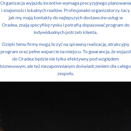
Organizacja wyjazdu incentive wymaga precyzyjnego planowania
i znajomości lokalnych realiów. Profesjonalni organizatorzy, tacy
jak my, mają kontakty do najlepszych dostawców usług w
Oradea, znają specyfikę rynku i potrafią dopasować program do
indywidualnych potrzeb klienta.
Dzięki temu firmy mogą liczyć na sprawną realizację, atrakcyjny
program oraz pełne wsparcie na miejscu. To gwarancja, że wyjazd
do Oradea będzie nie tylko efektywny pod względem
biznesowym, ale też niezapomnianym doświadczeniem dla całego
zespołu.