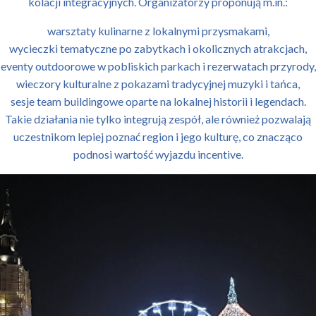
kolacji integracyjnych. Organizatorzy proponują m.in.:
warsztaty kulinarne z lokalnymi przysmakami,
wycieczki tematyczne po zabytkach i okolicznych atrakcjach,
eventy outdoorowe w pobliskich parkach i rezerwatach przyrody,
wieczory kulturalne z pokazami tradycyjnej muzyki i tańca,
sesje team buildingowe oparte na lokalnej historii i legendach.
Takie działania nie tylko integrują zespół, ale również pozwalają
uczestnikom lepiej poznać region i jego kulturę, co znacząco
podnosi wartość wyjazdu incentive.