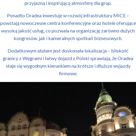
przyjazną i inspirującą atmosferę dla grup.
Ponadto Oradea inwestuje w rozwój infrastruktury MICE –
powstają nowoczesne centra konferencyjne oraz hotele oferujące
wysoką jakość usług, co pozwala na organizację zarówno dużych
kongresów, jak i kameralnych spotkań biznesowych.
Dodatkowym atutem jest doskonała lokalizacja – bliskość
granicy z Węgrami i łatwy dojazd z Polski sprawiają, że Oradea
staje się wygodnym kierunkiem na krótsze i dłuższe wyjazdy
firmowe.