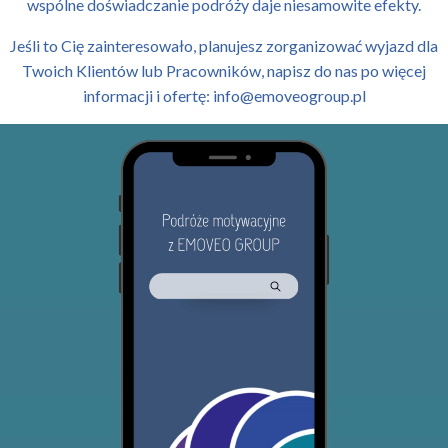
wspólne doświadczanie podróży daje niesamowite efekty.
Jeśli to Cię zainteresowało, planujesz zorganizować wyjazd dla
Twoich Klientów lub Pracowników, napisz do nas po więcej
informacji i ofertę: info@emoveogroup.pl