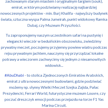
zachowanym starym miastem i oryginalnym targiem (souk),
emirat, w którym podziwiamy realizację najbardziej
nowoczesnych projektów - min. Burj Khalifa - najwyższy budynek
świata, sztuczna wyspa Palma Jumeirah, punkt widokowy Ramka
Dubaj, czy Muzeum Przyszłości.
Tu zaproponujemy naszym uczestnikom safari na pustynię i
elegancki wieczór w beduińskim obozowisku, zwiedzimy
prywatny meczet, poczujemy przyjemny powiew wiatru podczas
rejsu prywatnym jachtem, nauczymy się przyrządzać lokalne
potrawy a wieczorem zachwycimy się jednym z niesamowitych
widowisk...
#AbuDhabi
- to stolica Zjednoczonych Emiratów Arabskich,
emirat z ultra nowoczesnymi budowlami, gdzie podziwiać
możemy np. słynny Wielki Meczet Szejka Zajida, Pałac
Prezydencki, Ferrari World, futurystyczne muzeum Louvre, czy
poczuć dreszczyk emocji podczas przejazdu na torze F1 Yas
Marina Circuit.