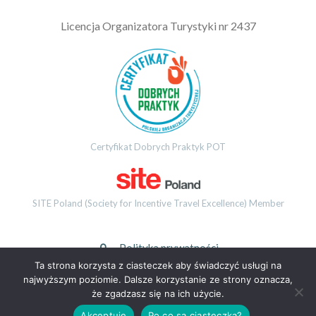
L
icencja Organizatora Turystyki nr 2437
Certyfikat Dobrych Praktyk POT
SITE Poland (Society for Incentive Travel Excellence) Member
Polityka prywatności
Ta strona korzysta z ciasteczek aby świadczyć usługi na
najwyższym poziomie. Dalsze korzystanie ze strony oznacza,
© 2026 EMOVEO GROUP. Wszystkie prawa zastrzeżone.
że zgadzasz się na ich użycie.
Akceptuję
Po co są ciasteczka?