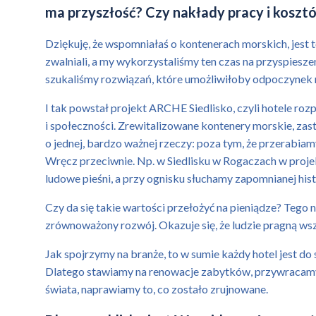
ma przyszłość? Czy nakłady pracy i kosztó
Dziękuję, że wspomniałaś o kontenerach morskich, jest 
zwalniali, a my wykorzystaliśmy ten czas na przyspiesz
szukaliśmy rozwiązań, które umożliwiłoby odpoczynek 
I tak powstał projekt ARCHE Siedlisko, czyli hotele roz
i społeczności. Zrewitalizowane kontenery morskie, za
o jednej, bardzo ważnej rzeczy: poza tym, że przerabiam
Wręcz przeciwnie. Np. w Siedlisku w Rogaczach w proje
ludowe pieśni, a przy ognisku słuchamy zapomnianej histo
Czy da się takie wartości przełożyć na pieniądze? Tego 
zrównoważony rozwój. Okazuje się, że ludzie pragną wszy
Jak spojrzymy na branże, to w sumie każdy hotel jest d
Dlatego stawiamy na renowacje zabytków, przywracamy 
świata, naprawiamy to, co zostało zrujnowane.