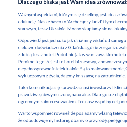
Dlaczego bliska jest Wam idea zrównoważon
Ważnymi aspektami, którymi się dzielimy, jest idea zró
edukację. Nasze hasło to ‘Arche łączy ludzi’ i tym chc
starszym, teraz Ukrainie. Mocno skupiamy się na lokalny
Odpowiedź jest jedna: to jak działamy widać od samego 
ciekawe doświadczenia z Gdańska, gdzie zorganizowaliś
zdobią teraz hotel. Podobnie jak w warszawskim hotelu 
Pomimo tego, że jest to hotel biznesowy, z nowoczesny
niepełnosprawne intelektualnie. Są to malowane meble, ś
wykluczonym z życia, dajemy im szansę na zatrudnienie.
Taka komunikacja się sprawdza, nasi inwestorzy i klienci
prawdziwe, niewymuszone, naturalne. Dlatego też chętni
ogromnym zainteresowaniem. Ten nasz wspólny cel, pomo
Warto wspomnieć również, że posiadamy własną telewiz
że odbudowujemy historię, dbamy o przyrodę, pielęgnuje