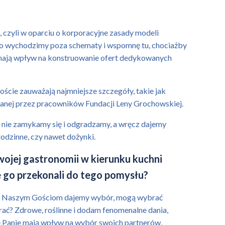
 czyli w oparciu o korporacyjne zasady modeli
atego wychodzimy poza schematy i wspomnę tu, chociażby
, mają wpływ na konstruowanie ofert dedykowanych
oście zauważają najmniejsze szczegóły, takie jak
nanej przez pracowników Fundacji Leny Grochowskiej.
, nie zamykamy się i odgradzamy, a wręcz dajemy
rodzinne, czy nawet dożynki.
ojej gastronomii w kierunku kuchni
e go przekonali do tego pomysłu?
wiu. Naszym Gościom dajemy wybór, mogą wybrać
brać? Zdrowe, roślinne i dodam fenomenalne dania,
nie Panie mają wpływ na wybór swoich partnerów,