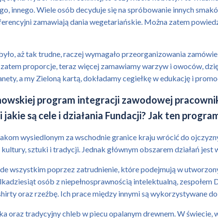
 innego. Wiele osób decyduje się na spróbowanie innych smaków u
erencyjni zamawiają dania wegetariańskie. Można zatem powiedzie
było, aż tak trudne, raczej wymagało przeorganizowania zamówi
ię zatem proporcje, teraz więcej zamawiamy warzyw i owoców, d
lanety, a my Zieloną kartą, dokładamy cegiełkę w edukację i prom
chowskiej program integracji zawodowej pracown
 jakie są cele i działania Fundacji? Jak ten progra
m wysiedlonym za wschodnie granice kraju wrócić do ojczyzny. Z
kultury, sztuki i tradycji. Jednak głównym obszarem działań jest
e wszystkim poprzez zatrudnienie, które podejmują w utworzon
ilkadziesiąt osób z niepełnosprawnością intelektualną, zespołe
-shirty oraz rzeźbę. Ich prace między innymi są wykorzystywane do 
zka oraz tradycyjny chleb w piecu opalanym drewnem. W świecie, 