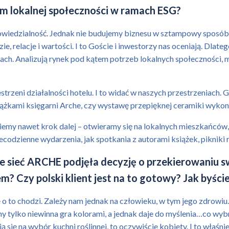
iem lokalnej społeczności w ramach ESG?
powiedzialność. Jednak nie budujemy biznesu w sztampowy sposób,
e, relacje i wartości. I to Goście i inwestorzy nas oceniają. Dl
lach. Analizują rynek pod kątem potrzeb lokalnych społeczności
rzeni działalności hotelu. I to widać w naszych przestrzeniach. G
iążkami księgarni Arche, czy wystawę przepięknej ceramiki wyko
ziemy nawet krok dalej – otwieramy się na lokalnych mieszkańców
iecodzienne wydarzenia, jak spotkania z autorami książek, pikniki 
 sieć ARCHE podjęła decyzję o przekierowaniu sw
m? Czy polski klient jest na to gotowy? Jak byści
e o to chodzi. Zależy nam jednak na człowieku, w tym jego zdro
ony tylko niewinna gra kolorami, a jednak daje do myślenia…co wy
 się na wybór kuchni roślinnej, to oczywiście kobiety. I to właś