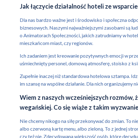
Jak łączycie działalność hoteli ze wsparc
Dla nas bardzo ważne jest i środowisko i społeczna od
biznesowych. Naszymi najważniejszymi zasobami są ludzi
o Animatorach Społeczności, jakich zatrudniamy w hote
mieszkańcom miast, czy regionów.
Ich zadaniem jest kreowanie pozytywnych emocji w przest
uśmiechnięty personel, domową atmosferę, stoisko z ks
Zupełnie inaczej niż standardowa hotelowa sztampa. Id
im szansę na wspólne działanie. Dla nich organizujemy n
Wiem z naszych wcześniejszych rozmów, że
wegańskiej. Co się wiąże z takim wyzwanie
Nie chcemy nikogo na siłę przekonywać do zmian. To ni
albo czerwoną kartę menu, albo zieloną. To z jednej str
czy też nie. Zdecydowana większość osób, które decydują