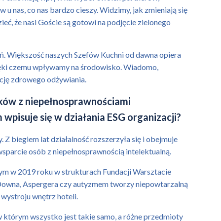
 nas, co nas bardzo cieszy. Widzimy, jak zmieniają się
ć, że nasi Goście są gotowi na podjęcie zielonego
eń. Większość naszych Szefów Kuchni od dawna opiera
zięki czemu wpływamy na środowisko. Wiadomo,
ocję zdrowego odżywiania.
ików z niepełnosprawnościami
m wpisuje się w działania ESG organizacji?
 biegiem lat działalność rozszerzyła się i obejmuje
 wsparcie osób z niepełnosprawnością intelektualną.
ym w 2019 roku w strukturach Fundacji Warsztacie
m Downa, Aspergera czy autyzmem tworzy niepowtarzalną
wystroju wnętrz hoteli.
w którym wszystko jest takie samo, a różne przedmioty