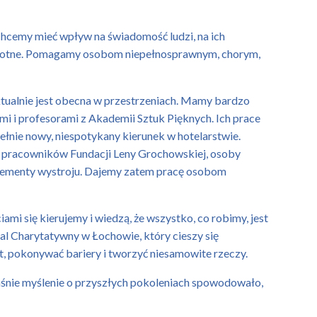
 Chcemy mieć wpływ na świadomość ludzi, na ich
zo istotne. Pomagamy osobom niepełnosprawnym, chorym,
ktualnie jest obecna w przestrzeniach. Mamy bardzo
i i profesorami z Akademii Sztuk Pięknych. Ich prace
ełnie nowy, niespotykany kierunek w hotelarstwie.
ez pracowników Fundacji Leny Grochowskiej, osoby
e elementy wystroju. Dajemy zatem pracę osobom
ami się kierujemy i wiedzą, że wszystko, co robimy, jest
al Charytatywny w Łochowie, który cieszy się
t, pokonywać bariery i tworzyć niesamowite rzeczy.
aśnie myślenie o przyszłych pokoleniach spowodowało,