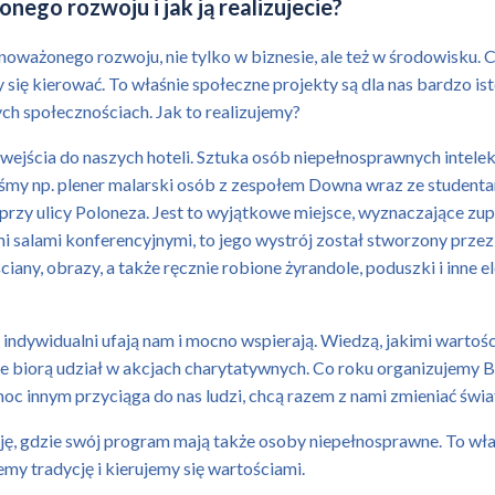
ego rozwoju i jak ją realizujecie?
wnoważonego rozwoju, nie tylko w biznesie, ale też w środowisku.
emy się kierować. To właśnie społeczne projekty są dla nas bard
ch społecznościach. Jak to realizujemy?
wejścia do naszych hoteli. Sztuka osób niepełnosprawnych intele
my np. plener malarski osób z zespołem Downa wraz ze studentam
przy ulicy Poloneza. Jest to wyjątkowe miejsce, wyznaczające zup
mi salami konferencyjnymi, to jego wystrój został stworzony prz
ciany, obrazy, a także ręcznie robione żyrandole, poduszki i inn
 indywidualni ufają nam i mocno wspierają. Wiedzą, jakimi wartości
e biorą udział w akcjach charytatywnych. Co roku organizujemy B
c innym przyciąga do nas ludzi, chcą razem z nami zmieniać świa
ję, gdzie swój program mają także osoby niepełnosprawne. To wł
my tradycję i kierujemy się wartościami.