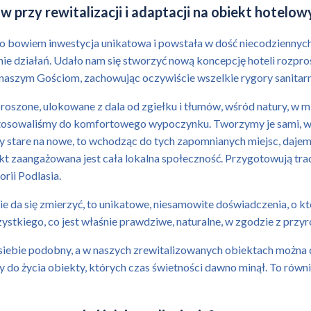
w przy rewitalizacji i adaptacji na obiekt hotel
to bowiem inwestycja unikatowa i powstała w dość niecodziennych 
enie działań. Udało nam się stworzyć nową koncepcję hoteli rozpr
naszym Gościom, zachowując oczywiście wszelkie rygory sanitarn
proszone, ulokowane z dala od zgiełku i tłumów, wśród natury, w m
stosowaliśmy do komfortowego wypoczynku. Tworzymy je sami, w 
y stare na nowe, to wchodząc do tych zapomnianych miejsc, dajemy 
kt zaangażowana jest cała lokalna społeczność. Przygotowują tra
rii Podlasia.
nie da się zmierzyć, to unikatowe, niesamowite doświadczenia, o k
stkiego, co jest właśnie prawdziwe, naturalne, w zgodzie z przyr
o siebie podobny, a w naszych zrewitalizowanych obiektach można d
do życia obiekty, których czas świetności dawno minął. To równ