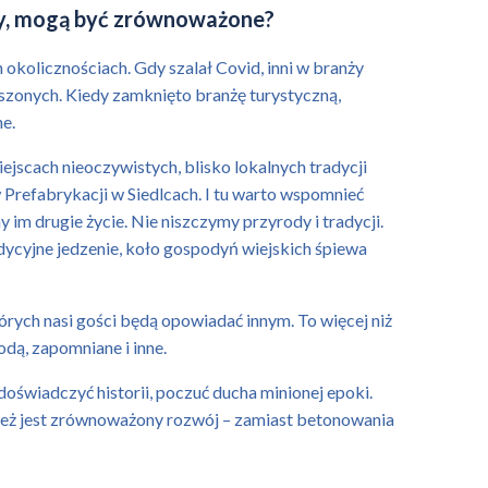
owy, mogą być zrównoważone?
okolicznościach. Gdy szalał Covid, inni w branży
oszonych. Kiedy zamknięto branżę turystyczną,
e.
iejscach nieoczywistych, blisko lokalnych tradycji
Prefabrykacji w Siedlcach. I tu warto wspomnieć
im drugie życie. Nie niszczymy przyrody i tradycji.
dycyjne jedzenie, koło gospodyń wiejskich śpiewa
tórych nasi gości będą opowiadać innym. To więcej niż
odą, zapomniane i inne.
oświadczyć historii, poczuć ducha minionej epoki.
ież jest zrównoważony rozwój – zamiast betonowania