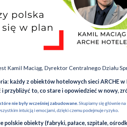
st Kamil Maciąg, Dyrektor Centralnego Działu Spr
ria: każdy z obiektów hotelowych sieci ARCHE w P
i przybliżyć to, co stare i opowiedzieć w nowy, z
które nie były wcześniej zabudowane
. Skupiamy się głównie n
szystkim intuicją i emocjami, dzięki czemu podejmuje ryzyko.
e polskie obiekty (fabryki, pałace, szpitale, ośro