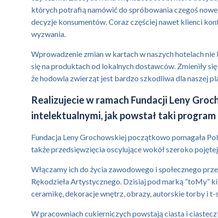
których potrafią namówić do spróbowania czegoś nowego,
decyzje konsumentów. Coraz częściej nawet klienci konf
wyzwania.
Wprowadzenie zmian w kartach w naszych hotelach nie 
się na produktach od lokalnych dostawców. Zmieniły s
że hodowla zwierząt jest bardzo szkodliwa dla naszej p
Realizujecie w ramach Fundacji Leny Gro
intelektualnymi, jak powstał taki program i
Fundacja Leny Grochowskiej początkowo pomagała Polako
także przedsięwzięcia oscylujące wokół szeroko pojętej 
Włączamy ich do życia zawodowego i społecznego przed
Rękodzieła Artystycznego. Dzisiaj pod marką ”toMy” k
ceramikę, dekoracje wnętrz, obrazy, autorskie torby i t
W pracowniach cukierniczych powstają ciasta i ciastec