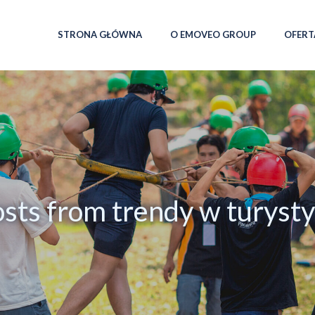
STRONA GŁÓWNA
O EMOVEO GROUP
OFERT
sts from trendy w turyst