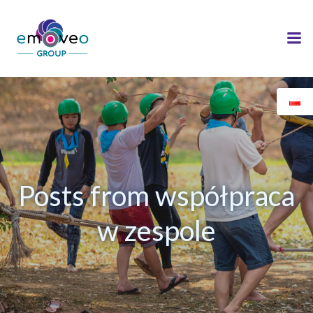
Skip
to
content
Posts from współpraca
w zespole