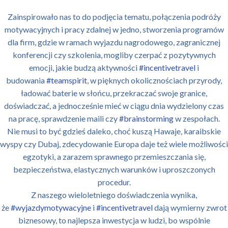
Zainspirowało nas to do podjęcia tematu, połączenia podróży
motywacyjnych i pracy zdalnej w jedno, stworzenia programów
dla firm, gdzie w ramach wyjazdu nagrodowego, zagranicznej
konferencji czy szkolenia, mogliby czerpać z pozytywnych
emocji, jakie budzą aktywności
#incentivetravel
i
budowania
#teamspirit
, w pięknych okolicznościach przyrody,
ładować baterie w słońcu, przekraczać swoje granice,
doświadczać, a jednocześnie mieć w ciągu dnia wydzielony czas
na pracę, sprawdzenie maili czy
#brainstorming
w zespołach.
Nie musi to być gdzieś daleko, choć kuszą Hawaje, karaibskie
wyspy czy Dubaj, zdecydowanie Europa daje też wiele możliwości
egzotyki, a zarazem sprawnego przemieszczania się,
bezpieczeństwa, elastycznych warunków i uproszczonych
procedur.
Z naszego wieloletniego doświadczenia wynika,
że
#wyjazdymotywacyjne
i
#incentivetravel
dają wymierny zwrot
biznesowy, to najlepsza inwestycja w ludzi, bo wspólnie