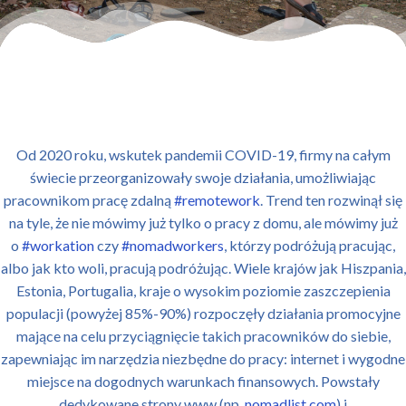
Od 2020 roku, wskutek pandemii COVID-19, firmy na całym
świecie przeorganizowały swoje działania, umożliwiając
pracownikom pracę zdalną
#remotework
. Trend ten rozwinął się
na tyle, że nie mówimy już tylko o pracy z domu, ale mówimy już
o
#workation
czy
#nomadworkers
, którzy podróżują pracując,
albo jak kto woli, pracują podróżując. Wiele krajów jak Hiszpania,
Estonia, Portugalia, kraje o wysokim poziomie zaszczepienia
populacji (powyżej 85%-90%) rozpoczęły działania promocyjne
mające na celu przyciągnięcie takich pracowników do siebie,
zapewniając im narzędzia niezbędne do pracy: internet i wygodne
miejsce na dogodnych warunkach finansowych. Powstały
dedykowane strony www (np.
nomadlist.com
) i