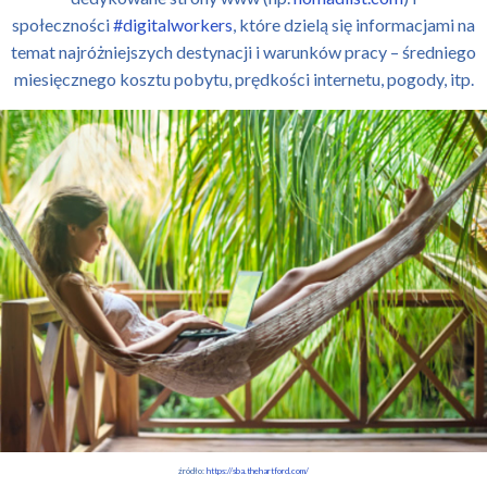
społeczności
#digitalworkers
, które dzielą się informacjami na
temat najróżniejszych destynacji i warunków pracy – średniego
miesięcznego kosztu pobytu, prędkości internetu, pogody, itp.
źródło:
https://sba.thehartford.com/