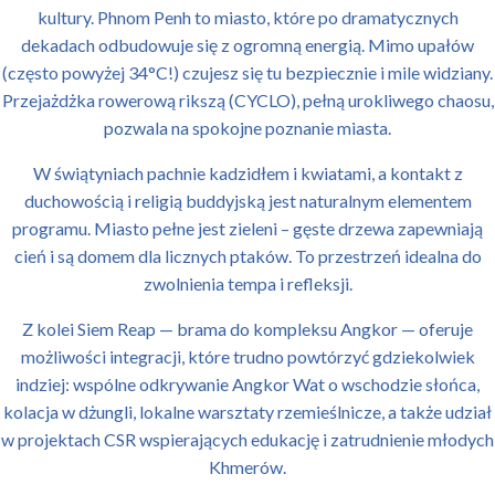
kultury. Phnom Penh to miasto, które po dramatycznych
dekadach odbudowuje się z ogromną energią. Mimo upałów
(często powyżej 34°C!) czujesz się tu bezpiecznie i mile widziany.
Przejażdżka rowerową rikszą (CYCLO), pełną urokliwego chaosu,
pozwala na spokojne poznanie miasta.
W świątyniach pachnie kadzidłem i kwiatami, a kontakt z
duchowością i religią buddyjską jest naturalnym elementem
programu. Miasto pełne jest zieleni – gęste drzewa zapewniają
cień i są domem dla licznych ptaków. To przestrzeń idealna do
zwolnienia tempa i refleksji.
Z kolei Siem Reap — brama do kompleksu Angkor — oferuje
możliwości integracji, które trudno powtórzyć gdziekolwiek
indziej: wspólne odkrywanie Angkor Wat o wschodzie słońca,
kolacja w dżungli, lokalne warsztaty rzemieślnicze, a także udział
w projektach CSR wspierających edukację i zatrudnienie młodych
Khmerów.