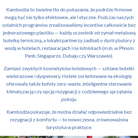
Kambodża to świetne tło do pokazania, że podróże firmowe
mogą być nie tylko efektowne, ale i etyczne. Podczas naszych
ostatnich programów zrealizowaliśmy incentive całkowicie bez
jednorazowego plastiku — każdy uczestnik otrzymał metalową
butelkę termiczną, a lokalni partnerzy zadbali o dystrybutory z
wodą w hotelach, restauracjach i na lotniskach (m.in. w Phnom
Penh, Singapurze, Dubaju czy Warszawie).
Zamiast zwykłych kosmetyków hotelowych — szklane butelki
wielorazowe i dyspensery. Hotele zorientowane na ekologię
oferowały także bufety zero-waste, inteligentne sterowanie
klimatyzacją czy opcję rezygnacji z codziennego sprzątania
pokoju.
Kambodża pokazuje, że można działać odpowiedzialnie bez
rezygnacji z komfortu — to nowoczesna, zrównoważona
turystyka w praktyce.