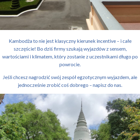
Kambodża to nie jest klasyczny kierunek incentive – i całe
szczęście! Bo dziś firmy szukają wyjazdów z sensem,
wartościami i klimatem, który zostanie z uczestnikami długo po
powrocie.
Jeśli chcesz nagrodzić swój zespół egzotycznym wyjazdem, ale
jednocześnie zrobić coś dobrego – napisz do nas.