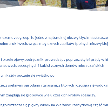
ezemoveogroup, to jedno z najbardziej niezwykłych miast naszej 
pełne urokliwych, wręcz magicznych zaułków i pełnych niezwykłej
i przekrojowy podręcznik, prowadzący poprzez style i prądy w his
sansowych, secesyjnych i kubistycznych domów mieszczańskich
órym każdy poczuje się wyjątkowo
, z pięknymi ogrodami i tarasami, z których rozciąga się widok n
ym znajdują się grobowce wielu czeskich królów i cesarzy.
rego roztacza się piękny widok na Wełtawę i zabytkową część mia