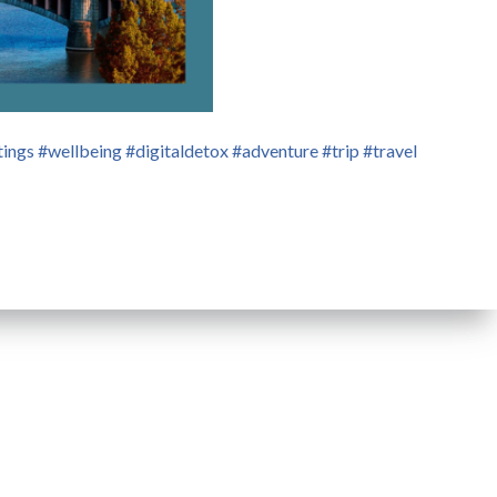
gs #wellbeing #digitaldetox #adventure #trip #travel