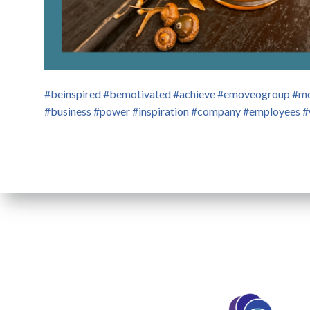
#beinspired #bemotivated #achieve #emoveogroup #motiv
#business #power #inspiration #company #employees #