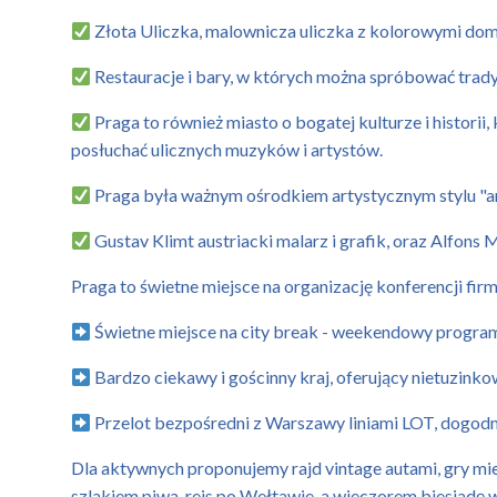
Złota Uliczka, malownicza uliczka z kolorowymi domk
Restauracje i bary, w których można spróbować trady
Praga to również miasto o bogatej kulturze i histori
posłuchać ulicznych muzyków i artystów.
Praga była ważnym ośrodkiem artystycznym stylu "art
Gustav Klimt austriacki malarz i grafik, oraz Alfons
Praga to świetne miejsce na organizację konferencji f
Świetne miejsce na city break - weekendowy progra
Bardzo ciekawy i gościnny kraj, oferujący nietuzinko
Przelot bezpośredni z Warszawy liniami LOT, dogod
Dla aktywnych proponujemy rajd vintage autami, gry mi
szlakiem piwa, rejs po Wełtawie, a wieczorem biesiadę