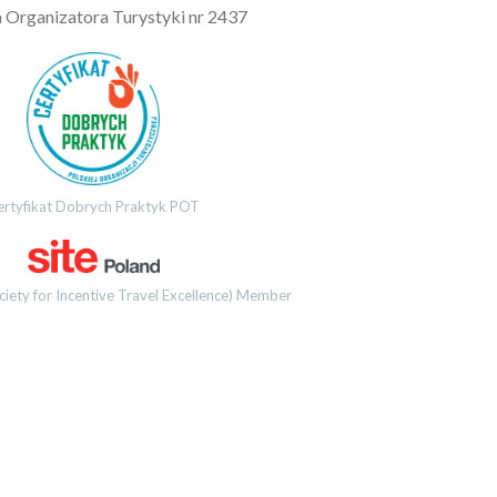
a Organizatora Turystyki nr 2437
ertyfikat Dobrych Praktyk POT
ciety for Incentive Travel Excellence) Member