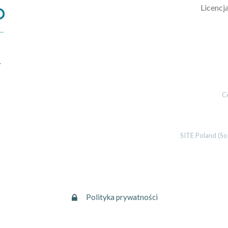
L
icencj
.
C
SITE Poland (So
Polityka prywatności