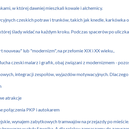
ami, w której dawniej mieszkali kowale i alchemicy.
cyjnych czeskich potraw i trunków, takich jak knedle, karkówka 
i, której ślady widać na każdym kroku. Podczas spacerów po uliczk
 nouveau" lub "modernizm", na przełomie XIX i XX wieku.,
 Mucha czeski malarz i grafik, obaj związani z modernizmem - pozo
irmowych, integracji zespołów, wyjazdów motywacyjnych. Dlaczego
m
we atrakcje
ne połączenia PKP i autokarem
ejskie, wynajem zabytkowych tramwajów na przejazdy po mieście,
 w browarze w stylu Szwejka. A dla relaksu zapraszamy do zanurz