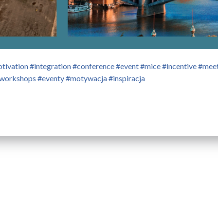
ation #integration #conference #event #mice #incentive #meetin
workshops #eventy #motywacja #inspiracja