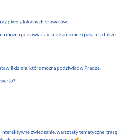
oraz piwo z lokalnych browarów.
ach można podziwiać piękne kamienice i pałace, a także
stawili dzieła, które można podziwiać w Pradze.
 warto?
 interaktywne zwiedzanie, warsztaty tematyczne, trasę
enia się dobroczynnym w piwnym spa
..