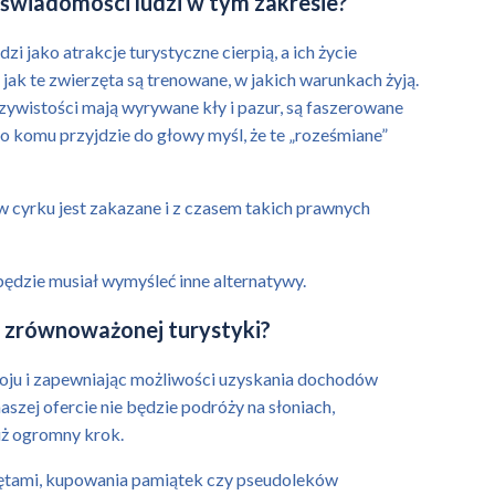
 świadomości ludzi w tym zakresie?
 jako atrakcje turystyczne cierpią, a ich życie
a jak te zwierzęta są trenowane, w jakich warunkach żyją.
zywistości mają wyrywane kły i pazur, są faszerowane
ło komu przyjdzie do głowy myśl, że te „roześmiane”
 w cyrku jest zakazane i z czasem takich prawnych
będzie musiał wymyśleć inne alternatywy.
m zrównoważonej turystyki?
oju i zapewniając możliwości uzyskania dochodów
aszej ofercie nie będzie podróży na słoniach,
uż ogromny krok.
erzętami, kupowania pamiątek czy pseudoleków