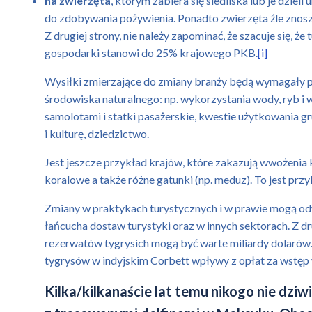
na zwierzęta
, którym zabiera się siedliska lub je dzie
do zdobywania pożywienia. Ponadto zwierzęta źle znoszą 
Z drugiej strony, nie należy zapominać, że szacuje się, ż
gospodarki stanowi do 25% krajowego PKB.
[i]
Wysiłki zmierzające do zmiany branży będą wymagały po
środowiska naturalnego: np. wykorzystania wody, ryb i ws
samolotami i statki pasażerskie, kwestie użytkowania g
i kulturę, dziedzictwo.
Jest jeszcze przykład krajów, które zakazują wwożenia kr
koralowe a także różne gatunki (np. meduz). To jest przyk
Zmiany w praktykach turystycznych i w prawie mogą odw
łańcucha dostaw turystyki oraz w innych sektorach. Z 
rezerwatów tygrysich mogą być warte miliardy dolarów.
tygrysów w indyjskim Corbett wpływy z opłat za wstęp 
Kilka/kilkanaście lat temu nikogo nie dziwi