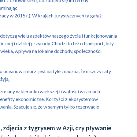
ikt z człowiekiem, bo zabiera się im tereny
ominając.
pracy w 2015 r.). W krajach turystycznych ta gałąź
 dotyczą wielu aspektów naszego życia i funkcjonowania
nej i dzikiej przyrody. Chodzi tu też o transport, loty
łowieka, wpływa na lokalne dochody, społeczności
 oceanów i mórz, jest na tyle znaczna, że niszczy rafy
żyją.
 zmiany w kierunku większej trwałości w ramach
 benefity ekonomiczne. Korzyści z ekosystemów
ania. Szacuje się, że w samym tylko rezerwacie
h, zdjęcia z tygrysem w Azji, czy pływanie