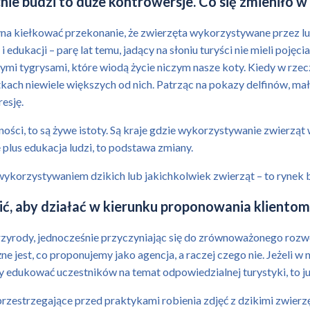
ie budzi to duże kontrowersje. Co się zmieniło w
a kiełkować przekonanie, że zwierzęta wykorzystywane przez ludzi
 edukacji – parę lat temu, jadący na słoniu turyści nie mieli pojęci
ymi tygrysami, które wiodą życie niczym nasze koty. Kiedy w rzec
atkach niewiele większych od nich. Patrząc na pokazy delfinów, ma
esję.
ności, to są żywe istoty. Są kraje gdzie wykorzystywanie zwierząt
plus edukacja ludzi, to podstawa zmiany.
 wykorzystywaniem dzikich lub jakichkolwiek zwierząt – to rynek 
ić, aby działać w kierunku proponowania kliento
zyrody, jednocześnie przyczyniając się do zrównoważonego rozw
jest, co proponujemy jako agencja, a raczej czego nie. Jeżeli w n
my edukować uczestników na temat odpowiedzialnej turystyki, to j
my przestrzegające przed praktykami robienia zdjęć z dzikimi zwi