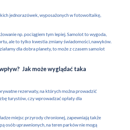
lkich jednorazówek, wyposażonych w fotowoltaikę,
óżowanie np. pociągiem tym lepiej. Samolot to wygoda,
ortu, ale to tylko kwestia zmiany świadomości, nawyków.
ziałamy dla dobra planety, to może z czasem samolot
en wpływ? Jak może wyglądać taka
ć prywatne rezerwaty, na których można prowadzić
czbę turystów, czy wprowadzać opłaty dla
adze miejsc przyrody chronionej, zapewniają także
upą osób uprawnionych, na teren parków nie mogą