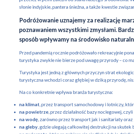
słonie indyjskie, pantera śnieżna, a także kwestie zwi
Podróżowanie uznajemy za realizację marze
poznawaniem wszystkimi zmysłami. Bardzo 
sposób wpływamy na środowisko naturaln
Przed pandemią rocznie podróżowało rekreacyjnie ponad
turystyka zwykle nie bierze pod uwagę przyrody – co m
Turystyka jest jedną z głównych przyczyn strat ekologi
turystyczna wchodzi coraz głębiej w dziką przyrodę, nis
Na co konkretnie wpływa branża turystyczna:
na klimat
, przez transport samochodowy i lotniczy, któ
na powietrze
, przez działalność bazy noclegowej, czyl
na wodę
, zarówno przez transport jak i sanitariaty or
na gleby
, gdzie ulegają całkowitej destrukcji na skutek b