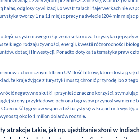
li uniemożliwiając zwierzętom przemieszczanie się, wchodzą w konfl
hałas, odgłosy cywilizacji, o wystrzałach i fajerwerkach nie wsp
e turystyka tworzy 1 na 11 miejsc pracy na świecie (284 mln miejsc 
dejścia systemowego i łączenia sektorów. Turystyka i jej wpływ
zelkiego rodzaju żywności, energii, kwestii różnorodności biologicz
runtów, dotacji i inwestycji. Ponadto dotyka ta tematyka praw cz
emów z chemicznym filtrem UV. Ilość filtrów, które dostają się do
ład, że kraje żyjące z turystyki muszą chronić przyrodę, bo z tego 
rócić negatywne skutki i przynieść znaczne korzyści, stymulując
drugiej strony, przykładowo ochrona tygrysów przynosi wymierne
 Obecność tygrysów wspiera też turystykę w krajach ich występow
wynoszą około 1 milion dolarów rocznie.
ły atrakcje takie, jak np. ujeżdżanie słoni w Indiac