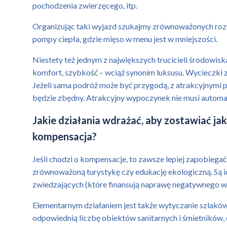
pochodzenia zwierzęcego, itp.
Organizując taki wyjazd szukajmy zrównoważonych rozw
pompy ciepła, gdzie mięso w menu jest w mniejszości.
Niestety też jednym z największych trucicieli środowis
komfort, szybkość – wciąż synonim luksusu. Wycieczki z
Jeżeli sama podróż może być przygodą, z atrakcyjnymi p
będzie zbędny. Atrakcyjny wypoczynek nie musi automat
Jakie działania wdrażać, aby zostawiać j
kompensacja?
Jeśli chodzi o kompensacje, to zawsze lepiej zapobiega
zrównoważoną turystykę czy edukację ekologiczną. Są ic
zwiedzających (które finansują naprawę negatywnego w
Elementarnym działaniem jest także wytyczanie szlaków
odpowiednią liczbę obiektów sanitarnych i śmietników,