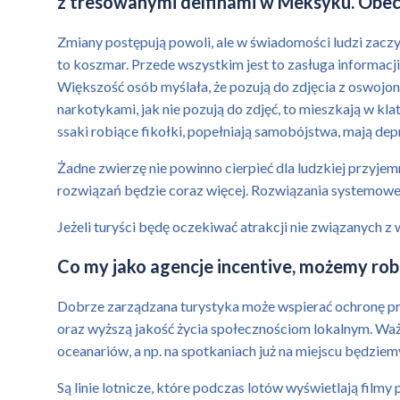
z tresowanymi delfinami w Meksyku. Obecn
Zmiany postępują powoli, ale w świadomości ludzi zaczyn
to koszmar. Przede wszystkim jest to zasługa informacji i
Większość osób myślała, że pozują do zdjęcia z oswojon
narkotykami, jak nie pozują do zdjęć, to mieszkają w kl
ssaki robiące fikołki, popełniają samobójstwa, mają depr
Żadne zwierzę nie powinno cierpieć dla ludzkiej przyjem
rozwiązań będzie coraz więcej. Rozwiązania systemowe 
Jeżeli turyści będę oczekiwać atrakcji nie związanych z
Co my jako agencje incentive, możemy rob
Dobrze zarządzana turystyka może wspierać ochronę pr
oraz wyższą jakość życia społecznościom lokalnym. Ważne 
oceanariów, a np. na spotkaniach już na miejscu będzie
Są linie lotnicze, które podczas lotów wyświetlają fil