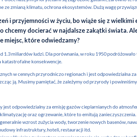
ązane ze zmianą klimatu, ochrona ekosystemów. Dużą wagę przywiąz
ń i przyjemności w życiu, bo wiąże się z wielkimi
chcemy docierać w najdalsze zakątki świata. Ale
e miejsc, które odwiedzamy?
 1.3 miliardów ludzi. Dla porównania, w roku 1950 podróżowało 
a katastrofalne konsekwencje.
cznych w cennych przyrodniczo regionach i jest odpowiedzialna za
zcząc ją. Musimy pamiętać, że zależymy od przyrody i powinniśmy 
ry jest odpowiedzialny za emisję gazów cieplarnianych do atmosfe
i klimatyzację oraz ogrzewanie, które to emitują zanieczyszczenia.
az generalnie wzrost zużycia wody, tworzenie nowych basenów, naw
udowy infrastruktury, hoteli, restauracji itd.