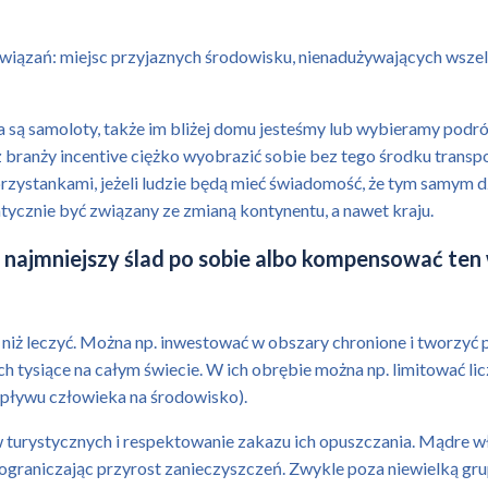
iązań: miejsc przyjaznych środowisku, nienadużywających wsze
ka są samoloty, także im bliżej domu jesteśmy lub wybieramy podr
 branży incentive ciężko wyobrazić sobie bez tego środku transp
rzystankami, jeżeli ludzie będą mieć świadomość, że tym samym d
ycznie być związany ze zmianą kontynentu, a nawet kraju.
ak najmniejszy ślad po sobie albo kompensować t
ć niż leczyć. Można np. inwestować w obszary chronione i tworzy
h tysiące na całym świecie. W ich obrębie można np. limitować li
pływu człowieka na środowisko).
 turystycznych i respektowanie zakazu ich opuszczania. Mądre wł
 ograniczając przyrost zanieczyszczeń. Zwykle poza niewielką gr