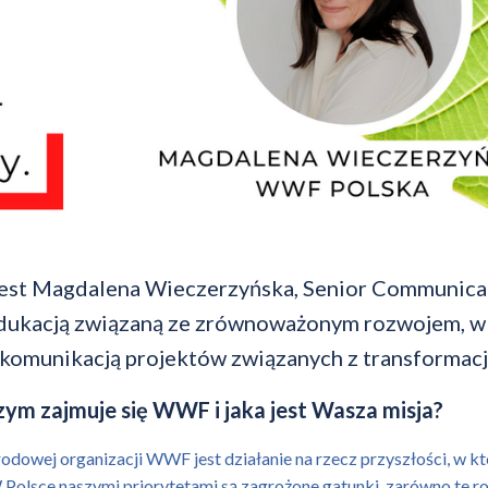
jest Magdalena Wieczerzyńska, Senior Communicat
ukacją związaną ze zrównoważonym rozwojem, w t
komunikacją projektów związanych z transformacj
zym zajmuje się WWF i jaka jest Wasza misja?
odowej organizacji WWF jest działanie na rzecz przyszłości, w kt
Polsce naszymi priorytetami są zagrożone gatunki, zarówno te rodz