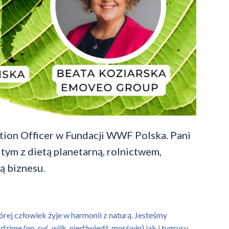
ion Officer w Fundacji WWF Polska. Pani
ym z dietą planetarną, rolnictwem,
ą biznesu.
órej człowiek żyje w harmonii z naturą. Jesteśmy
ime (np. ryś, wilk, niedźwiedź, morświn) jak i tygrysy,