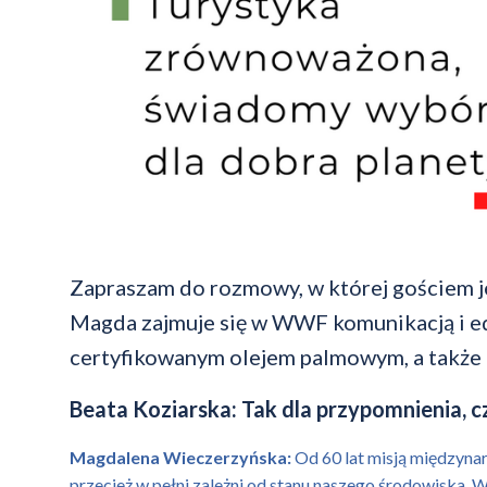
Zapraszam do rozmowy, w której gościem 
Magda zajmuje się w WWF komunikacją i ed
certyfikowanym olejem palmowym, a także 
Beata Koziarska: Tak dla przypomnienia, c
Magdalena Wieczerzyńska:
Od 60 lat misją międzynar
przecież w pełni zależni od stanu naszego środowiska. W 